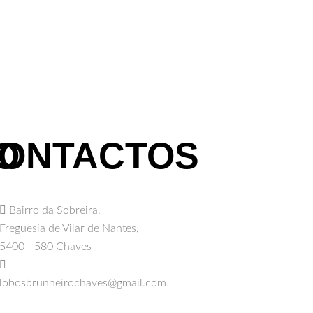
O
ONTACTOS
Bairro da Sobreira,
Freguesia de Vilar de Nantes,
5400 - 580 Chaves
lobosbrunheirochaves@gmail.com