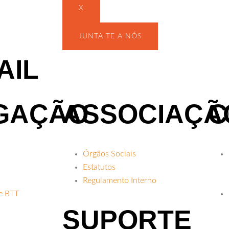
X
JUNTA-TE A NÓS
AIL
GAÇÃO
ASSOCIAÇÃ
C
Órgãos Sociais
Estatutos
Regulamento Interno
 e BTT
SUPORTE