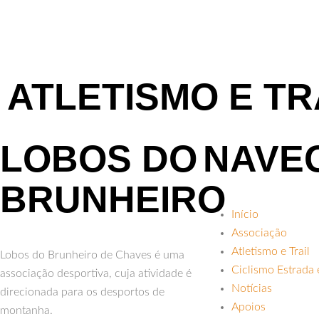
ATLETISMO E TR
LOBOS DO
NAVE
BRUNHEIRO
Início
Associação
Atletismo e Trail
Lobos do Brunheiro de Chaves é uma
Ciclismo Estrada
associação desportiva, cuja atividade é
Notícias
direcionada para os desportos de
Apoios
montanha.