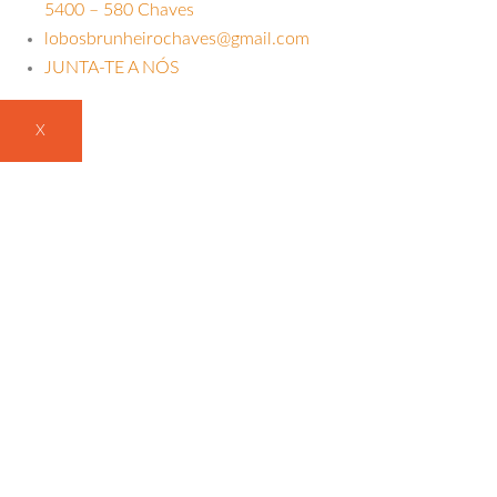
5400 – 580 Chaves
lobosbrunheirochaves@gmail.com
JUNTA-TE A NÓS
X