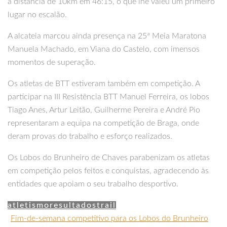
a distância de 10km em 46:15, o que lhe valeu um primeiro
lugar no escalão.
A alcateia marcou ainda presença na 25ª Meia Maratona
Manuela Machado, em Viana do Castelo, com imensos
momentos de superação.
Os atletas de BTT estiveram também em competição. A
participar na III Resistência BTT Manuel Ferreira, os lobos
Tiago Anes, Artur Leitão, Guilherme Pereira e André Pio
representaram a equipa na competição de Braga, onde
deram provas do trabalho e esforço realizados.
Os Lobos do Brunheiro de Chaves parabenizam os atletas
em competição pelos feitos e conquistas, agradecendo às
entidades que apoiam o seu trabalho desportivo.
atletismo
resultados
trail
Fim-de-semana competitivo para os Lobos do Brunheiro