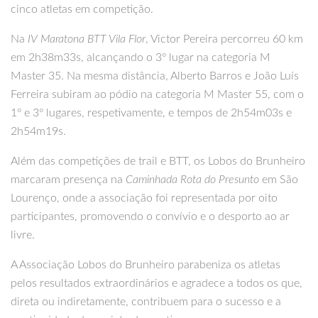
cinco atletas em competição.
Na
IV Maratona BTT Vila Flor
, Victor Pereira percorreu 60 km
em 2h38m33s, alcançando o 3º lugar na categoria M
Master 35. Na mesma distância, Alberto Barros e João Luís
Ferreira subiram ao pódio na categoria M Master 55, com o
1º e 3º lugares, respetivamente, e tempos de 2h54m03s e
2h54m19s.
Além das competições de trail e BTT, os Lobos do Brunheiro
marcaram presença na
Caminhada Rota do Presunto
em São
Lourenço, onde a associação foi representada por oito
participantes, promovendo o convívio e o desporto ao ar
livre.
A Associação Lobos do Brunheiro parabeniza os atletas
pelos resultados extraordinários e agradece a todos os que,
direta ou indiretamente, contribuem para o sucesso e a