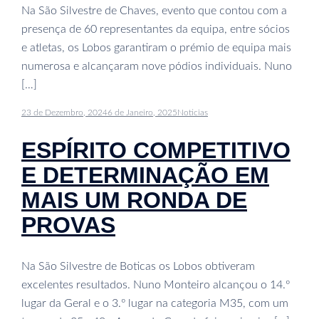
Na São Silvestre de Chaves, evento que contou com a
presença de 60 representantes da equipa, entre sócios
e atletas, os Lobos garantiram o prémio de equipa mais
numerosa e alcançaram nove pódios individuais. Nuno
[…]
23 de Dezembro, 2024
6 de Janeiro, 2025
Noticias
ESPÍRITO COMPETITIVO
E DETERMINAÇÃO EM
MAIS UM RONDA DE
PROVAS
Na São Silvestre de Boticas os Lobos obtiveram
excelentes resultados. Nuno Monteiro alcançou o 14.º
lugar da Geral e o 3.º lugar na categoria M35, com um