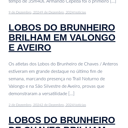
tempo de 35m40s. Armando Cepeda foi o primeiro […]
9 de Dezembro, 2024
9 de Dezembro, 2024
Noticias
LOBOS DO BRUNHEIRO
BRILHAM EM VALONGO
E AVEIRO
Os atletas dos Lobos do Brunheiro de Chaves / Anteros
estiveram em grande destaque no último fim de
semana, marcando presença no Trail Noturno de
Valongo e na São Silvestre de Aveiro, provas que
demonstraram a versatilidade […]
2 de Dezembro, 2024
2 de Dezembro, 2024
Noticias
LOBOS DO BRUNHEIRO