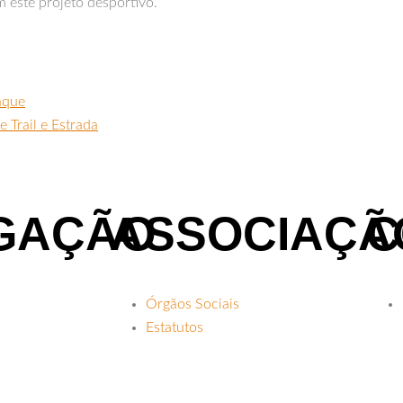
 este projeto desportivo.
aque
 Trail e Estrada
GAÇÃO
ASSOCIAÇÃ
C
Órgãos Sociais
Estatutos
Regulamento Interno
 e BTT