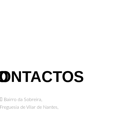
O
ONTACTOS
Bairro da Sobreira,
Freguesia de Vilar de Nantes,
5400 - 580 Chaves
lobosbrunheirochaves@gmail.com