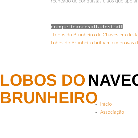
recheado de conquistas e aos que apoiam
competicao
resultados
trail
Lobos do Brunheiro de Chaves em dest
Lobos do Brunheiro brilham em provas de
LOBOS DO
NAVE
BRUNHEIRO
Início
Associação
Atletismo e Trail
Lobos do Brunheiro de Chaves é uma
Ciclismo Estrada
associação desportiva, cuja atividade é
Notícias
direcionada para os desportos de