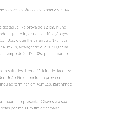
 de semana, mostrando mais uma vez a sua
nde destaque. Na prova de 12 km, Nuno
 o quinto lugar na classificação geral,
5m30s, o que lhe garantiu o 17.º lugar
 2h40m21s, alcançando o 231.º lugar na
com um tempo de 2h49m02s, posicionando-
s resultados. Leonel Videira destacou-se
Sen. João Pires concluiu a prova em
rilhou ao terminar em 48m15s, garantindo
continuam a representar Chaves e a sua
atletas por mais um fim de semana