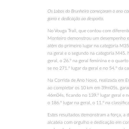
Os Lobos do Brunheiro começaram o ano co
garra e dedicação ao desporto.
No Vouga Trail, que contou com diferent
Monteiro demonstrou um desempenho extr
além do primeiro lugar na categoria M3
na geral e o segundo na categoria M45. 
geral, o 26.º na geral feminina e o qua
se no 271.º lugar da geral e no 54.º da c
Na Corrida de Ano Novo, realizada em Es
ao completar os 10 km em 39m05s, garanti
46m04s, ficando no 139.º lugar geral e 
o 186.º lugar na geral, o 11.º na classif
Estes resultados demonstram a força, a 
alcateia com orgulho e dedicação em com