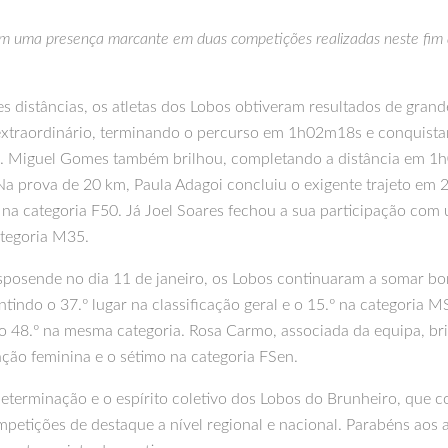
m uma presença marcante em duas competições realizadas neste fim
es distâncias, os atletas dos Lobos obtiveram resultados de gra
aordinário, terminando o percurso em 1h02m18s e conquistando
5. Miguel Gomes também brilhou, completando a distância em 1h0
Na prova de 20 km, Paula Adagoi concluiu o exigente trajeto em
rto na categoria F50. Já Joel Soares fechou a sua participação 
ategoria M35.
posende no dia 11 de janeiro, os Lobos continuaram a somar bon
ndo o 37.º lugar na classificação geral e o 15.º na categoria M
no 48.º na mesma categoria. Rosa Carmo, associada da equipa, b
icação feminina e o sétimo na categoria FSen.
determinação e o espírito coletivo dos Lobos do Brunheiro, que 
petições de destaque a nível regional e nacional. Parabéns aos 