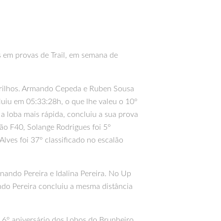
s em provas de Trail, em semana de
a Trilhos. Armando Cepeda e Ruben Sousa
luiu em 05:33:28h, o que lhe valeu o 10°
 a loba mais rápida, concluiu a sua prova
lão F40, Solange Rodrigues foi 5°
lves foi 37° classificado no escalão
ando Pereira e Idalina Pereira. No Up
ando Pereira concluiu a mesma distância
 6° aniversário dos Lobos do Brunheiro