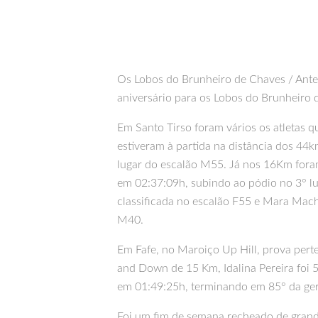
Os Lobos do Brunheiro de Chaves / Anter
aniversário para os Lobos do Brunheiro 
Em Santo Tirso foram vários os atletas 
estiveram à partida na distância dos 44k
lugar do escalão M55. Já nos 16Km foram 
em 02:37:09h, subindo ao pódio no 3° lug
classificada no escalão F55 e Mara Macha
M40.
Em Fafe, no Maroiço Up Hill, prova per
and Down de 15 Km, Idalina Pereira foi 5
em 01:49:25h, terminando em 85° da ger
Foi um fim de semana recheado de grand