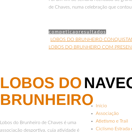
de Chaves, numa celebração que contou 
competicao
resultados
LOBOS DO BRUNHEIRO CONQUISTAM
LOBOS DO BRUNHEIRO COM PRESENÇA
LOBOS DO
NAVE
BRUNHEIRO
Início
Associação
Atletismo e Trail
Lobos do Brunheiro de Chaves é uma
Ciclismo Estrada
associação desportiva, cuja atividade é