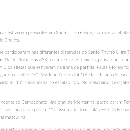
os estiverem presentes em Santo Tirso e Fafe, com vários atleta
de Chaves.
que participaram nas diferentes distâncias do Santo Thyrso Ultr
m. Na distância dos 33Km esteve Carlos Teixeira, prova que conc
6 os atletas que estiveram na linha de partida. Paula Morais foi
ar do escalão F50. Marlene Pereira foi 10° classificada do esca
do foi 13° classificada no escalão F35. No masculino, Gonçalo A
tencente ao Campeonato Nacional de Montanha, participaram Fern
° classificada da geral e 1° classificada do escalão F40. Já Fern
al masculina.
es participações e pódios, numa semana que ficou marcada pelo