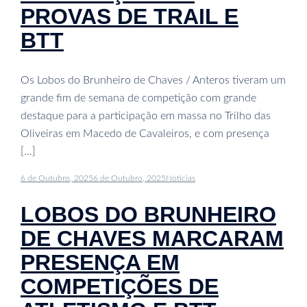
PROVAS DE TRAIL E
BTT
Os Lobos do Brunheiro de Chaves / Anteros tiveram um
grande fim de semana de competição com grande
destaque para a participação em massa no Trilho das
Oliveiras em Macedo de Cavaleiros, e com presença
[…]
6 de Outubro, 2025
6 de Outubro, 2025
Noticias
LOBOS DO BRUNHEIRO
DE CHAVES MARCARAM
PRESENÇA EM
COMPETIÇÕES DE