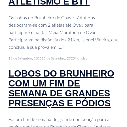
ATLETISMO E BTT
Os Lobos do Brunheiro de Chaves / Anteros
deslocaram-se com 2 atletas até Ovar, para
participarem na 35º Meia Maratona de Ovar.
Participaram na distância dos 21Km, Leonel Videira, que
concluiu a sua prova em […]
15 de Setembro, 2025
15 de Setembro, 2025
Noticias
LOBOS DO BRUNHEIRO
COM UM FIM DE
SEMANA DE GRANDES
PRESENÇAS E PÓDIOS
Foi um fim de semana de grande competição para a
equipa dos Lobos do Brunheiro de Chaves / Anteros,