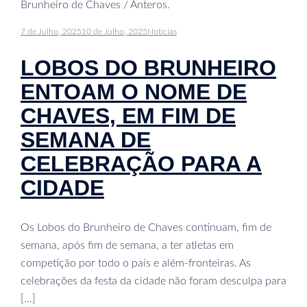
Brunheiro de Chaves / Anteros.
7 de Julho, 2025
10 de Julho, 2025
Noticias
LOBOS DO BRUNHEIRO
ENTOAM O NOME DE
CHAVES, EM FIM DE
SEMANA DE
CELEBRAÇÃO PARA A
CIDADE
Os Lobos do Brunheiro de Chaves continuam, fim de
semana, após fim de semana, a ter atletas em
competição por todo o país e além-fronteiras. As
celebrações da festa da cidade não foram desculpa para
[…]