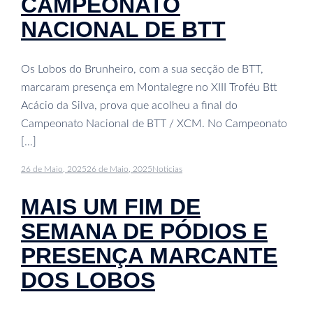
CAMPEONATO
NACIONAL DE BTT
Os Lobos do Brunheiro, com a sua secção de BTT,
marcaram presença em Montalegre no XIII Troféu Btt
Acácio da Silva, prova que acolheu a final do
Campeonato Nacional de BTT / XCM. No Campeonato
[…]
26 de Maio, 2025
26 de Maio, 2025
Noticias
MAIS UM FIM DE
SEMANA DE PÓDIOS E
PRESENÇA MARCANTE
DOS LOBOS