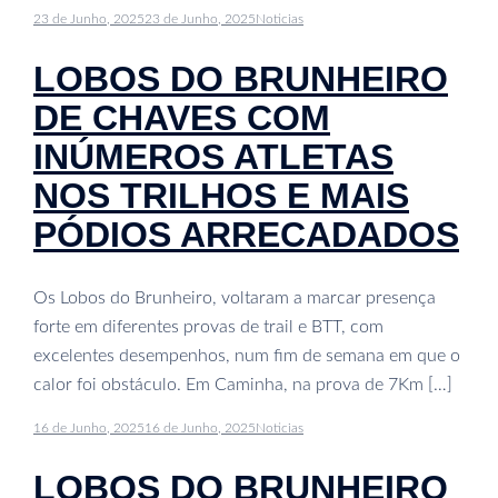
23 de Junho, 2025
23 de Junho, 2025
Noticias
LOBOS DO BRUNHEIRO
DE CHAVES COM
INÚMEROS ATLETAS
NOS TRILHOS E MAIS
PÓDIOS ARRECADADOS
Os Lobos do Brunheiro, voltaram a marcar presença
forte em diferentes provas de trail e BTT, com
excelentes desempenhos, num fim de semana em que o
calor foi obstáculo. Em Caminha, na prova de 7Km […]
16 de Junho, 2025
16 de Junho, 2025
Noticias
LOBOS DO BRUNHEIRO