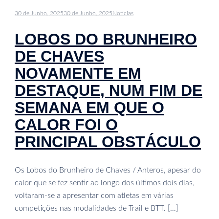
30 de Junho, 2025
30 de Junho, 2025
Noticias
LOBOS DO BRUNHEIRO
DE CHAVES
NOVAMENTE EM
DESTAQUE, NUM FIM DE
SEMANA EM QUE O
CALOR FOI O
PRINCIPAL OBSTÁCULO
Os Lobos do Brunheiro de Chaves / Anteros, apesar do
calor que se fez sentir ao longo dos últimos dois dias,
voltaram-se a apresentar com atletas em várias
competições nas modalidades de Trail e BTT. […]