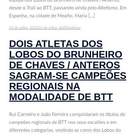
desde o Trail ao BTT, passando ainda pelo Atletismo. Em
Espanha, na cidade de Meaño, Maria […]
21 de Julho, 2025
21 de Julho, 2025
Noticias
DOIS ATLETAS DOS
LOBOS DO BRUNHEIRO
DE CHAVES / ANTEROS
SAGRAM-SE CAMPEÕES
REGIONAIS NA
MODALIDADE DE BTT
Rui Carneiro e João Ferreira conquistaram os títulos de
campeões regionais de BTT nos seus escalões e em
diferentes categorias, vestindo as cores dos Lobos do