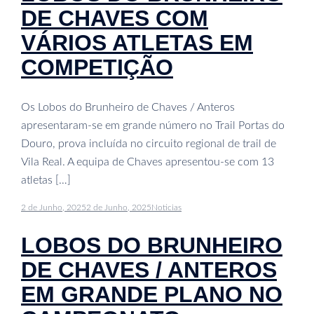
DE CHAVES COM
VÁRIOS ATLETAS EM
COMPETIÇÃO
Os Lobos do Brunheiro de Chaves / Anteros
apresentaram-se em grande número no Trail Portas do
Douro, prova incluída no circuito regional de trail de
Vila Real. A equipa de Chaves apresentou-se com 13
atletas […]
2 de Junho, 2025
2 de Junho, 2025
Noticias
LOBOS DO BRUNHEIRO
DE CHAVES / ANTEROS
EM GRANDE PLANO NO